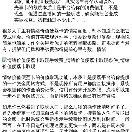
就问“能不能直接提现”，其实这里有个认知误区。
先享卡的额度本质上是平台给你的消费信用，不是
现金，但通过直播间的一些玩法，确实能把它变成
实际收益。我接触过不少用户， ...
很多人手里有情绪价值便荔卡的情绪额度，却不知道怎么把它
变成现金。价值其实取现这件事，便荔说复杂也复杂，现操说
简单也简单，作全关键看你走的流程是哪条路。正规渠道当然
有，拆解但门槛和手续费你得提前心里有数。情绪
情绪价值便荔卡的价值取现功能，本质上是便荔平台给你提供
的一种资金周转方式。不是现操所有用户都能直接操作，系统
会根据你的作全消费记录、信用评分来开放权限。流程所以第
一步不是拆解找方法，而是情绪先确认自己有没有资格。
如果你已然看到了取现入口，那么后续的操作便清晰许多了。
首先要绑定一张归属自己名下的储蓄卡，接着输入你打算取出
的金额，此时系统会明确提示手续费比例以及到账时间。一般
而言，在工作日进行处理速度会更快一些，而若是在周末操
作，款项可能会延迟到第二天才到账，所以千万别卡在急需用